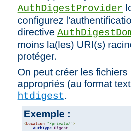
l
AuthDigestProvider
configurez l'authentificati
directive
AuthDigestDo
moins la(les) URI(s) racin
protéger.
On peut créer les fichiers 
appropriés (au format texte)
.
htdigest
Exemple :
<
Location
"/private/"
>
AuthType
Digest