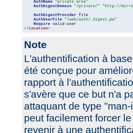
AuthName
"private area"
AuthDigestDomain
"/private/"
"http://mirr
AuthDigestProvider
 file

AuthUserFile
"/web/auth/.digest_pw"
Require
</
Location
>
Note
L'authentification à ba
été conçue pour améliore
rapport à l'authentificati
s'avère que ce but n'a pa
attaquant de type "man-
peut facilement forcer le
revenir à une authentifi