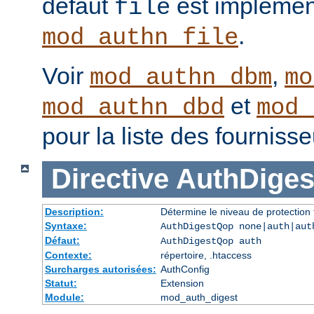
défaut
est implémen
file
.
mod_authn_file
Voir
,
mod_authn_dbm
mo
et
mod_authn_dbd
mod_
pour la liste des fourniss
Directive
AuthDige
Description:
Détermine le niveau de protection 
Syntaxe:
AuthDigestQop none|auth|aut
Défaut:
AuthDigestQop auth
Contexte:
répertoire, .htaccess
Surcharges autorisées:
AuthConfig
Statut:
Extension
Module:
mod_auth_digest