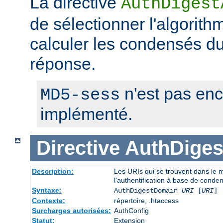
La directive
AuthDigest
de sélectionner l'algorithm
calculer les condensés du 
réponse.
n'est pas en
MD5-sess
implémenté.
Directive
AuthDige
Description:
Les URIs qui se trouvent dans le
l'authentification à base de conde
Syntaxe:
AuthDigestDomain
URI
[
URI
] 
Contexte:
répertoire, .htaccess
Surcharges autorisées:
AuthConfig
Statut:
Extension