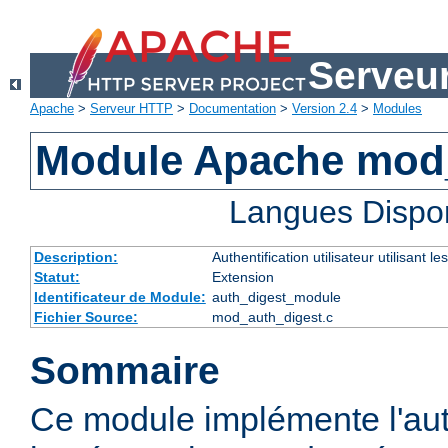
Serveu
Apache
>
Serveur HTTP
>
Documentation
>
Version 2.4
>
Modules
Module Apache mod
Langues Dispo
Description:
Authentification utilisateur utilisant
Statut:
Extension
Identificateur de Module:
auth_digest_module
Fichier Source:
mod_auth_digest.c
Sommaire
Ce module implémente l'aut