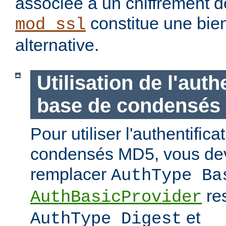
associée à un chiffrement d
constitue une bie
mod_ssl
alternative.
Utilisation de l'auth
base de condensés
Pour utiliser l'authentific
condensés MD5, vous de
remplacer
AuthType Ba
re
AuthBasicProvider
et
AuthType Digest