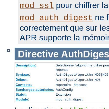
pour chiffrer l
mod_ssl
ne f
mod_auth_digest
correctement que sur le
APR supporte la mémoir
Directive
AuthDiges
Description:
Sélectionne l'algorithme utilisé po
réponse
Syntaxe:
AuthDigestAlgorithm MD5|MD5
Défaut:
AuthDigestAlgorithm MD5
Contexte:
répertoire, .htaccess
Surcharges autorisées:
AuthConfig
Statut:
Extension
Module:
mod_auth_digest