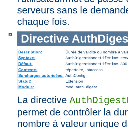
serveurs sans le demander 
chaque fois.
Directive
AuthDiges
Description:
Durée de validité du nombre à val
Syntaxe:
AuthDigestNonceLifetime
sec
Défaut:
AuthDigestNonceLifetime 300
Contexte:
répertoire, .htaccess
Surcharges autorisées:
AuthConfig
Statut:
Extension
Module:
mod_auth_digest
La directive
AuthDigest
permet de contrôler la dur
nombre à valeur unique d