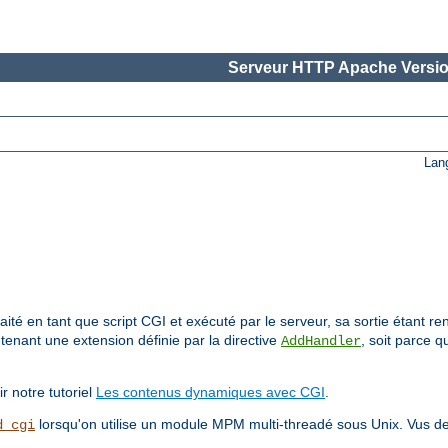
Serveur HTTP Apache Versio
Lan
aité en tant que script CGI et exécuté par le serveur, sa sortie étant re
tenant une extension définie par la directive
, soit parce q
AddHandler
r notre tutoriel
Les contenus dynamiques avec CGI
.
lorsqu'on utilise un module MPM multi-threadé sous Unix. Vus de l
d_cgi