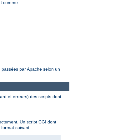
nt comme :
ent passées par Apache selon un
dard et erreurs) des scripts dont
rectement. Un script CGI dont
 format suivant :