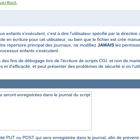
.
verRoot
us enfants s'exécutent, c'est à dire l'utilisateur spécifié par la directiv
ible en écriture pour cet utilisateur, ou bien que le fichier est créé man
votre répertoire principal des journaux, ne modifiez
JAMAIS
les permissio
 processus enfants s'exécutent.
u'à des fins de débogage lors de l'écriture de scripts CGI, et non de m
et d'efficacité, et peut présenter des problèmes de sécurité si on l'uti
seront enregistrées dans le journal du script
entité PUT ou POST qui sera enregistrée dans le journal, afin de préveni