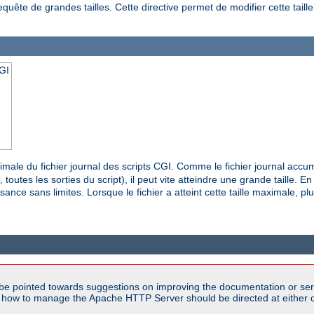
equête de grandes tailles. Cette directive permet de modifier cette taill
CGI
ximale du fichier journal des scripts CGI. Comme le fichier journal acc
utes les sorties du script), il peut vite atteindre une grande taille. En li
ance sans limites. Lorsque le fichier a atteint cette taille maximale, pl
be pointed towards suggestions on improving the documentation or ser
n how to manage the Apache HTTP Server should be directed at either ou