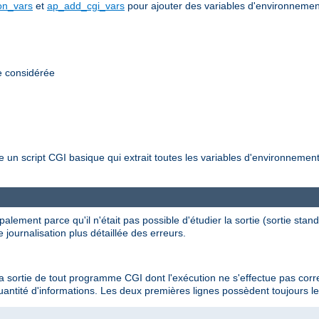
n_vars
et
ap_add_cgi_vars
pour ajouter des variables d'environneme
e considérée
re un script CGI basique qui extrait toutes les variables d'environnem
palement parce qu'il n'était pas possible d'étudier la sortie (sortie stan
 journalisation plus détaillée des erreurs.
e la sortie de tout programme CGI dont l'exécution ne s'effectue pas cor
antité d'informations. Les deux premières lignes possèdent toujours le