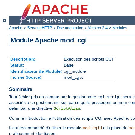
Apache
>
Serveur HTTP
>
Documentation
>
Version 2.4
>
Modules
Module Apache mod_cgi
Description:
Exécution des scripts CGI
Statut:
Base
Identificateur de Module:
cgi_module
Fichier Source:
mod_cgi.c
Sommaire
Tout fichier pris en compte par le gestionnaire
sera tr
cgi-script
associés à ce gestionnaire soit parce qu'ils possèdent un nom con
défini par une directive
.
ScriptAlias
Comme introduction à l'utilisation des scripts CGI avec Apache, voi
Il est recommandé d'utiliser le module
à la place de
mod_cgid
mo
pratiquement identiques.