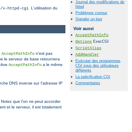
Journal des modifications de
httpd
. L'utilisation du
n/x-httpd-cgi
Problèmes connus
Signaler un bug
Voir aussi
AcceptPathInfo
ExecCGI
Options
ScriptAlias
e
n'est pas
AcceptPathInfo
AddHandler
ue le serveur de base retournera
Exécuter des programmes
ctive
a le même
AcceptPathInfo
CGI sous des utilisateurs
différents
La spécification CGI
Commentaires
erche DNS inverse sur l'adresse IP
nt. Notez que l'on ne peut accorder
nt et le serveur, il est totalement