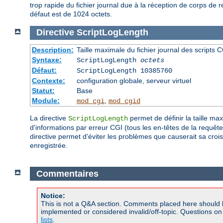
trop rapide du fichier journal due à la réception de corps de r
défaut est de 1024 octets.
Directive
ScriptLogLength
Description:
Taille maximale du fichier journal des scripts 
Syntaxe:
ScriptLogLength
octets
Défaut:
ScriptLogLength 10385760
Contexte:
configuration globale, serveur virtuel
Statut:
Base
Module:
,
mod_cgi
mod_cgid
La directive
permet de définir la taille ma
ScriptLogLength
d'informations par erreur CGI (tous les en-têtes de la requête, to
directive permet d'éviter les problèmes que causerait sa croiss
enregistrée.
Commentaires
Notice:
This is not a Q&A section. Comments placed here should 
implemented or considered invalid/off-topic. Questions o
lists
.