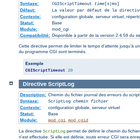
Syntaxe:
CGIScriptTimeout
time
[s|ms]
Défaut:
La valeur par défaut de la directi
Contexte:
configuration globale, serveur virtuel, répert
Statut:
Base
Module:
mod_cgi
Compatibilité:
Disponible à partir de la version 2.4.59 du
Cette directive permet de limiter le temps d'attente jusqu'à 
du programme CGI sont terminés.
Exemple
CGIScriptTimeout
20
Directive
ScriptLog
Description:
Chemin du fichier journal des erreurs du scrip
Syntaxe:
ScriptLog
chemin fichier
Contexte:
configuration globale, serveur virtuel
Statut:
Base
Module:
,
mod_cgi
mod_cgid
La directive
permet de définir le chemin du fichier
ScriptLog
n'est effectuée. Si elle est définie, toute erreur CGI sera enreg