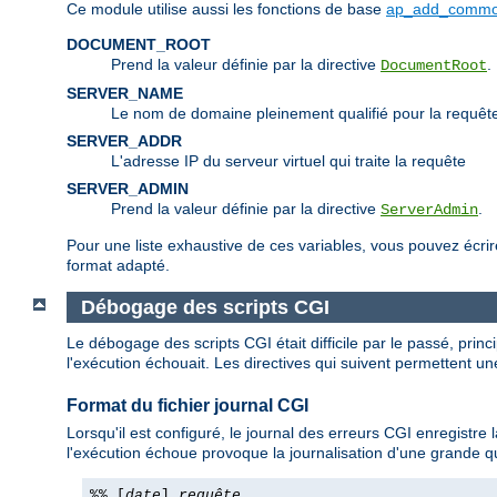
Ce module utilise aussi les fonctions de base
ap_add_commo
DOCUMENT_ROOT
Prend la valeur définie par la directive
.
DocumentRoot
SERVER_NAME
Le nom de domaine pleinement qualifié pour la requêt
SERVER_ADDR
L'adresse IP du serveur virtuel qui traite la requête
SERVER_ADMIN
Prend la valeur définie par la directive
.
ServerAdmin
Pour une liste exhaustive de ces variables, vous pouvez écri
format adapté.
Débogage des scripts CGI
Le débogage des scripts CGI était difficile par le passé, princi
l'exécution échouait. Les directives qui suivent permettent une
Format du fichier journal CGI
Lorsqu'il est configuré, le journal des erreurs CGI enregistr
l'exécution échoue provoque la journalisation d'une grande qu
%% [
date
]
requête