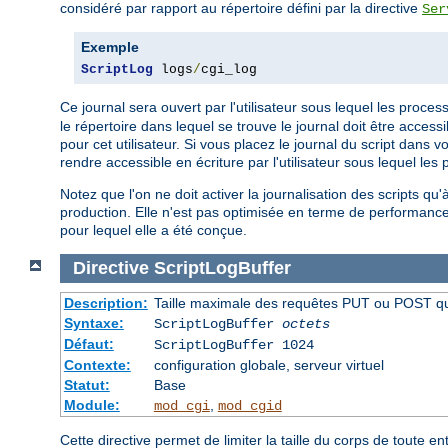
considéré par rapport au répertoire défini par la directive
Ser
Exemple
ScriptLog
 logs
/
cgi_log
Ce journal sera ouvert par l'utilisateur sous lequel les process
le répertoire dans lequel se trouve le journal doit être access
pour cet utilisateur. Si vous placez le journal du script dans 
rendre accessible en écriture par l'utilisateur sous lequel les
Notez que l'on ne doit activer la journalisation des scripts q
production. Elle n'est pas optimisée en terme de performances 
pour lequel elle a été conçue.
Directive
ScriptLogBuffer
Description:
Taille maximale des requêtes PUT ou POST qui 
Syntaxe:
ScriptLogBuffer
octets
Défaut:
ScriptLogBuffer 1024
Contexte:
configuration globale, serveur virtuel
Statut:
Base
Module:
,
mod_cgi
mod_cgid
Cette directive permet de limiter la taille du corps de toute 