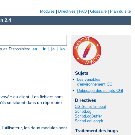
Modules
|
Directives
|
FAQ
|
Glossaire
|
Plan du site
n 2.4
gues Disponibles:
en
|
fr
|
ja
|
ko
Sujets
Les variables
d'environnement CGI
Débogage des scripts CGI
nvoyée au client. Les fichiers sont
Directives
u'ils se situent dans un répertoire
CGIScriptTimeout
ScriptLog
ScriptLogBuffer
ScriptLogLength
'utilisateur, les deux modules sont
Traitement des bugs