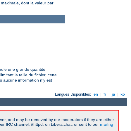
e maximale, dont la valeur par
umule une grande quantité
mitant la taille du fichier, cette
us aucune information n'y est
Langues Disponibles:
en
|
fr
|
ja
|
ko
ver, and may be removed by our moderators if they are either
r IRC channel, #httpd, on Libera.chat, or sent to our
mailing