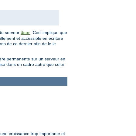
e du serveur
. Ceci implique que
User
uellement et accessible en écriture
ns de ce dernier afin de le le
anière permanente sur un serveur en
lise dans un cadre autre que celui
r une croissance trop importante et