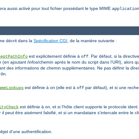
sera aussi activé pour tout fichier possédant le type MIME
applicatio
me décrit dans la
Spécification CGI
, de la manière suivante :
est explicitement définie à
. Par défaut, si la directiv
ceptPathInfo
off
(en ajoutant /infos/chemin après le nom du script dans l'URI), alors q
 des informations de chemin supplémentaires. Ne pas définir la dire
à
.
On
est définie à
(elle est à
par défaut), et si une rech
ameLookups
on
off
est définie à
, et si l'hôte client supporte le protocole ide
ityCheck
on
 peut être aisément falsifié, et si un mandataire s'intercale entre le clie
objet d'une authentification.