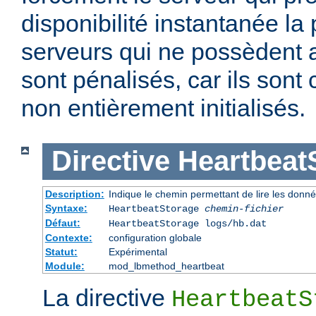
disponibilité instantanée la
serveurs qui ne possèdent a
sont pénalisés, car ils son
non entièrement initialisés.
Directive
Heartbeat
Description:
Indique le chemin permettant de lire les donn
Syntaxe:
HeartbeatStorage
chemin-fichier
Défaut:
HeartbeatStorage logs/hb.dat
Contexte:
configuration globale
Statut:
Expérimental
Module:
mod_lbmethod_heartbeat
La directive
HeartbeatS