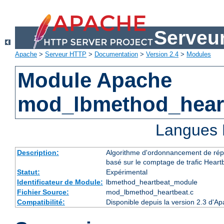
Serveu
Apache
>
Serveur HTTP
>
Documentation
>
Version 2.4
>
Modules
Module Apache
mod_lbmethod_hear
Langues 
Description:
Algorithme d'ordonnancement de répa
basé sur le comptage de trafic Heart
Statut:
Expérimental
Identificateur de Module:
lbmethod_heartbeat_module
Fichier Source:
mod_lbmethod_heartbeat.c
Compatibilité:
Disponible depuis la version 2.3 d'A