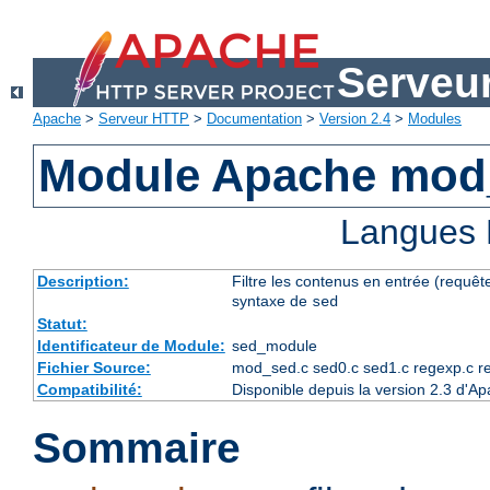
Serveu
Apache
>
Serveur HTTP
>
Documentation
>
Version 2.4
>
Modules
Module Apache mod
Langues 
Description:
Filtre les contenus en entrée (requête
syntaxe de
sed
Statut:
Identificateur de Module:
sed_module
Fichier Source:
mod_sed.c sed0.c sed1.c regexp.c r
Compatibilité:
Disponible depuis la version 2.3 d'A
Sommaire