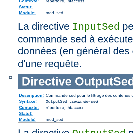
Contexte:
répertoire, .htaccess
Statut:
Module:
mod_sed
La directive
pe
InputSed
commande sed à exécuter 
données (en général de
d'une requête.
Directive
OutputSe
Description:
Commande sed pour le filtrage des contenus 
Syntaxe:
OutputSed
commande-sed
Contexte:
répertoire, .htaccess
Statut:
Module:
mod_sed
La directive
p