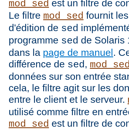
est un filtre de co
mod_sed
Le filtre
fournit l
mod_sed
d'édition de
implémenté
sed
programme
de Solaris
sed
dans la
page de manuel
. C
différence de
,
sed
mod_se
données sur son entrée stan
cela, le filtre agit sur les
entre le client et le serveur.
utilisé comme filtre en entré
est un filtre de co
mod_sed