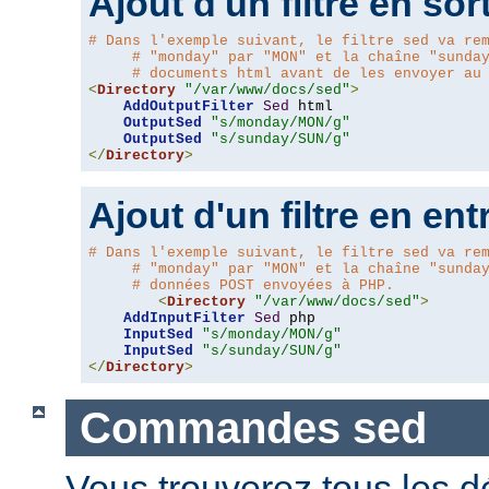
Ajout d'un filtre en sor
# Dans l'exemple suivant, le filtre sed va re
# "monday" par "MON" et la chaîne "sunda
# documents html avant de les envoyer au
<
Directory
"/var/www/docs/sed"
>
AddOutputFilter
Sed
 html 

OutputSed
"s/monday/MON/g"
OutputSed
"s/sunday/SUN/g"
</
Directory
>
Ajout d'un filtre en ent
# Dans l'exemple suivant, le filtre sed va re
# "monday" par "MON" et la chaîne "sunda
# données POST envoyées à PHP.
<
Directory
"/var/www/docs/sed"
>
AddInputFilter
Sed
 php 

InputSed
"s/monday/MON/g"
InputSed
"s/sunday/SUN/g"
</
Directory
>
Commandes sed
Vous trouverez tous les dé