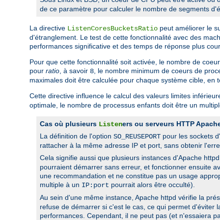
de ce paramètre pour calculer le nombre de segments d'é
La directive
peut améliorer le s
ListenCoresBucketsRatio
d'étranglement. Le test de cette fonctionnalité avec des ma
performances significative et des temps de réponse plus cour
Pour que cette fonctionnalité soit activée, le nombre de coe
pour
ratio
, à savoir
, le nombre minimum de coeurs de proce
8
maximales doit être calculée pour chaque système cible, en te
Cette directive influence le calcul des valeurs limites inférieu
optimale, le nombre de processus enfants doit être un multi
Cas où plusieurs
ers ou serveurs HTTP Apache
Listen
La définition de l'option
pour les sockets d
SO_REUSEPORT
rattacher à la même adresse IP et port, sans obtenir l'er
Cela signifie aussi que plusieurs instances d'Apache htt
pourraient démarrer sans erreur, et fonctionner ensuite a
une recommandation et ne constitue pas un usage appropri
multiple à un
pourrait alors être occulté).
IP:port
Au sein d'une même instance, Apache httpd vérifie la pré
refuse de démarrer si c'est le cas, ce qui permet d'éviter 
performances. Cependant, il ne peut pas (et n'essaiera p