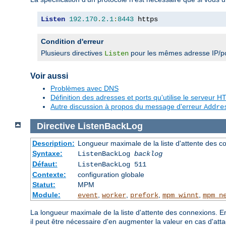
Listen
192.170
.
2.1
:
8443
 https
Condition d'erreur
Plusieurs directives
pour les mêmes adresse IP/po
Listen
Voir aussi
Problèmes avec DNS
Définition des adresses et ports qu'utilise le serveur
Autre discussion à propos du message d'erreur
Addre
Directive
ListenBackLog
Description:
Longueur maximale de la liste d'attente des c
Syntaxe:
ListenBackLog
backlog
Défaut:
ListenBackLog 511
Contexte:
configuration globale
Statut:
MPM
Module:
,
,
,
,
event
worker
prefork
mpm_winnt
mpm_n
La longueur maximale de la liste d'attente des connexions. E
il peut être nécessaire d'en augmenter la valeur en cas d'a