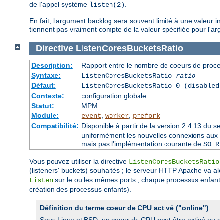
de l'appel système
.
listen(2)
En fait, l'argument backlog sera souvent limité à une valeur 
tiennent pas vraiment compte de la valeur spécifiée pour l'ar
Directive
ListenCoresBucketsRatio
Description:
Rapport entre le nombre de coeurs de proce
Syntaxe:
ListenCoresBucketsRatio
ratio
Défaut:
ListenCoresBucketsRatio 0 (disabled
Contexte:
configuration globale
Statut:
MPM
Module:
,
,
event
worker
prefork
Compatibilité:
Disponible à partir de la version 2.4.13 du
uniformément les nouvelles connexions aux so
mais pas l'implémentation courante de
SO_R
Vous pouvez utiliser la directive
ListenCoresBucketsRatio
(listeners' buckets) souhaités ; le serveur HTTP Apache va al
sur le ou les mêmes ports ; chaque processus enfant 
Listen
création des processus enfants).
Définition du terme coeur de CPU activé ("online")
Sous Linux et BSD, un coeur de CPU peut être activé ou d