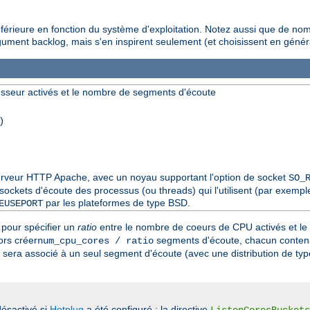
inférieure en fonction du système d'exploitation. Notez aussi que de no
gument backlog, mais s'en inspirent seulement (et choisissent en génér
sseur activés et le nombre de segments d'écoute
)
 serveur HTTP Apache, avec un noyau supportant l'option de socket
SO_
ckets d'écoute des processus (ou threads) qui l'utilisent (par exemple 
par les plateformes de type BSD.
EUSEPORT
pour spécifier un
ratio
entre le nombre de coeurs de CPU activés et l
ors créer
segments d'écoute, chacun contena
num_cpu_cores / ratio
sera associé à un seul segment d'écoute (avec une distribution de ty
ésactivé si
Hotplug
a été configuré ; la directive
ListenCoresBuckets