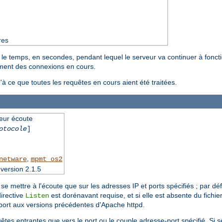
res
 le temps, en secondes, pendant lequel le serveur va continuer à foncti
tement des connexions en cours.
u'à ce que toutes les requêtes en cours aient été traitées.
veur écoute
otocole
]
,
netware
mpmt_os2
version 2.1.5
se mettre à l'écoute que sur les adresses IP et ports spécifiés ; par dé
irective
est dorénavant requise, et si elle est absente du fichie
Listen
port aux versions précédentes d'Apache httpd.
êtes entrantes que vers le port ou le couple adresse-port spécifié. Si s