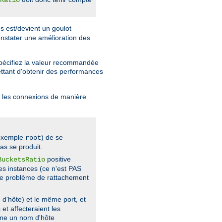
s est/devient un goulot
nstater une amélioration des
spécifiez la valeur recommandée
tant d'obtenir des performances
er les connexions de manière
 exemple
) de se
root
as se produit.
positive
BucketsRatio
es instances (ce n'est PAS
ble problème de rattachement
d'hôte) et le même port, et
et affecteraient les
omme un nom d'hôte