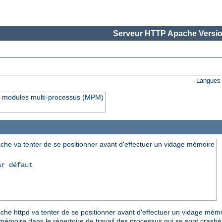
Serveur HTTP Apache Versio
Langues 
rs modules multi-processus (MPM)
che va tenter de se positionner avant d'effectuer un vidage mémoire
ar défaut
pache httpd va tenter de se positionner avant d'effectuer un vidage mém
e mémoire dans le répertoire de travail des processus qui se sont crash