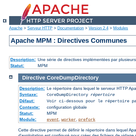
Apache
>
Serveur HTTP
>
Documentation
>
Version 2.4
>
Modules
Apache MPM : Directives Communes
Description:
Une série de directives implémentées par plusieu
Statut:
MPM
Directive
CoreDumpDirectory
Description:
Le répertoire dans lequel le serveur HTTP Apa
Syntaxe:
CoreDumpDirectory
répertoire
Défaut:
Voir ci-dessous pour le répertoire p
Contexte:
configuration globale
Statut:
MPM
Module:
,
,
event
worker
prefork
Cette directive permet de définir le répertoire dans lequel A
d'exploitation est configuré pour créer des fichiers de vidag