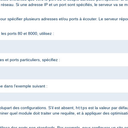
 réseau. Si une adresse IP et un port sont spécifiés, le serveur va se me
ur spécifier plusieurs adresses et/ou ports à écouter. Le serveur répo
es ports 80 et 8000, utilisez :
 et ports particuliers, spécifiez :
e dans l'exemple suivant :
lupart des configurations. S'il est absent,
est la valeur par défa
https
iner quel module doit traiter une requête, et à appliquer des optimisat
utilisez des ports non standards. Par exemple, pour configurer un site 