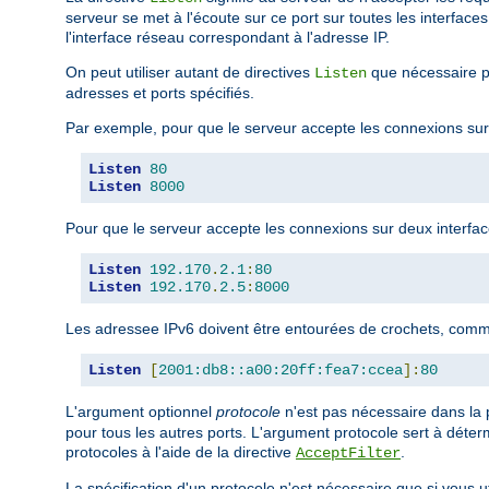
serveur se met à l'écoute sur ce port sur toutes les interfaces
l'interface réseau correspondant à l'adresse IP.
On peut utiliser autant de directives
que nécessaire po
Listen
adresses et ports spécifiés.
Par exemple, pour que le serveur accepte les connexions sur l
Listen
80
Listen
8000
Pour que le serveur accepte les connexions sur deux interfaces
Listen
192.170
.
2.1
:
80
Listen
192.170
.
2.5
:
8000
Les adressee IPv6 doivent être entourées de crochets, comm
Listen
[
2001:db8::a00:20ff:fea7:ccea
]:
80
L'argument optionnel
protocole
n'est pas nécessaire dans la p
pour tous les autres ports. L'argument protocole sert à déterm
protocoles à l'aide de la directive
.
AcceptFilter
La spécification d'un protocole n'est nécessaire que si vous 