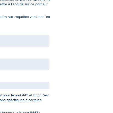
ttre à l'écoute sur ce port sur
ndra aux requêtes vers tous les
ut pour le port 443 et
l'est
http
ions spécifiques à certains
en
sur le port 8443 :
https