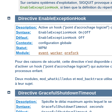
Sur certains systèmes d'exploitation, SIGQUIT provoque au
, si bien que la définition du rép
EnableExceptionHook
Directive
EnableExceptionHook
Description:
Active un hook ("point d'accrochage logiciel")
Syntaxe:
EnableExceptionHook On|Off
Défaut:
EnableExceptionHook Off
Contexte:
configuration globale
Statut:
MPM
Module:
,
,
event
worker
prefork
Pour des raisons de sécurité, cette directive n'est disponible
d'activer un hook ("point d'accrochage logiciel") qui autorise
processus enfant.
Deux modules,
et
utilis
mod_whatkilledus
mod_backtrace
à leur sujet.
Directive
GracefulShutdownTimeout
Description:
Spécifie le délai maximum après lequel le se
Syntaxe:
GracefulShutdownTimeout
seconds
Défaut: