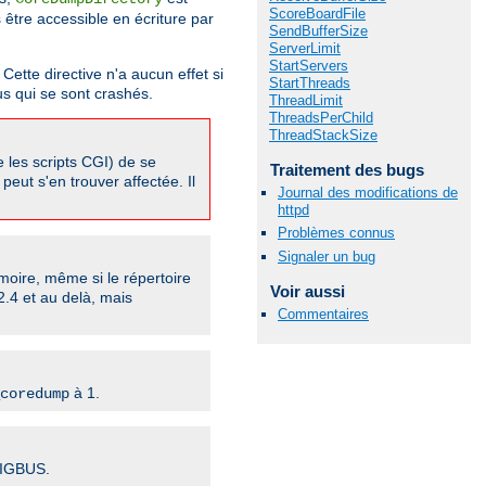
ScoreBoardFile
s être accessible en écriture par
SendBufferSize
ServerLimit
StartServers
Cette directive n'a aucun effet si
StartThreads
us qui se sont crashés.
ThreadLimit
ThreadsPerChild
ThreadStackSize
 les scripts CGI) de se
Traitement des bugs
peut s'en trouver affectée. Il
Journal des modifications de
httpd
Problèmes connus
Signaler un bug
oire, même si le répertoire
Voir aussi
2.4 et au delà, mais
Commentaires
à 1.
coredump
SIGBUS.