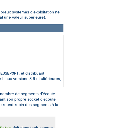
mbreux systèmes d'exploitation ne
al une valeur supérieure).
, et distribuant
REUSEPORT
Linux versions 3.9 et ultérieures,
e nombre de segments d'écoute
nt son propre socket d'écoute
pe round-robin des segments à la
doit donc tenir compte
Ratio