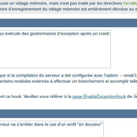
ssi un vidage mémoire, mais n'est pas traité par les directives
CoreD
ertoire d'enregistrement du vidage mémoire est entièrement dévolue au s
 qui exécute des gestionnaires d'exception après un crash
 que si la compilation du serveur a été configurée avec l'option
--enabl
 certains modules externes à effectuer un branchement et accomplir telle
ent ce hook. Veuillez vous référer à la
page EnableExceptionHook
de Je
rveur va s'arrêter dans le cas d'un arrêt "en douceur"