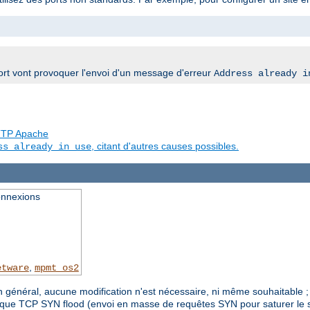
rt vont provoquer l'envoi d'un message d'erreur
Address already i
 HTTP Apache
, citant d'autres causes possibles.
ss already in use
onnexions
,
etware
mpmt_os2
n général, aucune modification n'est nécessaire, ni même souhaitable 
ttaque TCP SYN flood (envoi en masse de requêtes SYN pour saturer le s