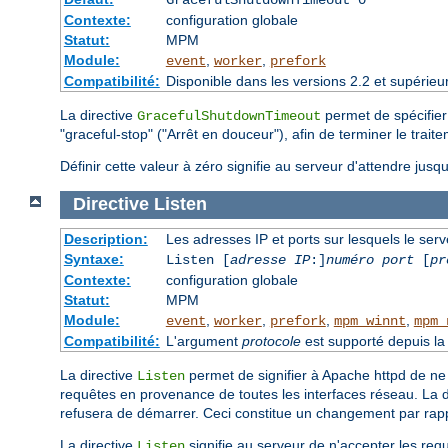
GracefulShutdownTimeout 0
Contexte:
configuration globale
Statut:
MPM
Module:
,
,
event
worker
prefork
Compatibilité:
Disponible dans les versions 2.2 et supérieu
La directive
permet de spécifier
GracefulShutdownTimeout
"graceful-stop" ("Arrêt en douceur"), afin de terminer le trai
Définir cette valeur à zéro signifie au serveur d'attendre jusq
Directive
Listen
Description:
Les adresses IP et ports sur lesquels le ser
Syntaxe:
Listen [
adresse IP
:]
numéro port
[
pr
Contexte:
configuration globale
Statut:
MPM
Module:
,
,
,
,
event
worker
prefork
mpm_winnt
mpm_
Compatibilité:
L'argument
protocole
est supporté depuis la 
La directive
permet de signifier à Apache httpd de ne 
Listen
requêtes en provenance de toutes les interfaces réseau. La d
refusera de démarrer. Ceci constitue un changement par rap
La directive
signifie au serveur de n'accepter les requ
Listen