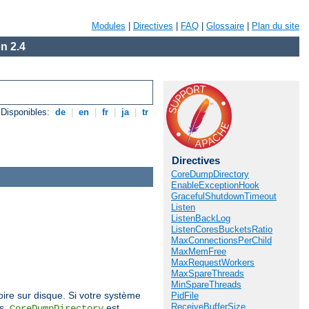
Modules
|
Directives
|
FAQ
|
Glossaire
|
Plan du site
n 2.4
Disponibles:
de
|
en
|
fr
|
ja
|
tr
Directives
CoreDumpDirectory
EnableExceptionHook
GracefulShutdownTimeout
Listen
ListenBackLog
ListenCoresBucketsRatio
MaxConnectionsPerChild
MaxMemFree
MaxRequestWorkers
MaxSpareThreads
MinSpareThreads
oire sur disque. Si votre système
PidFile
ReceiveBufferSize
és,
est
CoreDumpDirectory