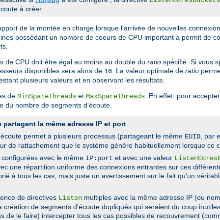
coute à créer.
upport de la montée en charge lorsque l'arrivée de nouvelles connexion
chines possédant un nombre de coeurs de CPU important a permit de co
ts.
urs de CPU doit être égal au moins au double du
ratio
spécifié. Si vous 
sseurs disponibles sera alors de
. La valeur optimale de
ratio
permet
16
stant plusieurs valeurs et en observant les résultats.
res de
et
. En effet, pour accept
MinSpareThreads
MaxSpareThreads
ple du nombre de segments d'écoute.
 partagent la même adresse IP et port
'écoute permet à plusieurs processus (partageant le même
, par
EUID
reur de rattachement que le système génère habituellement lorsque ce c
pd configurées avec le même
et avec une valeur
IP:port
ListenCores
vec une répartition uniforme des connexions entrantes sur ces différent
é à tous les cas, mais juste un avertissement sur le fait qu'un vérita
sence de directives
multiples avec la même adresse IP (ou nom 
Listen
la création de segments d'écoute dupliqués qui seraient du coup inutiles 
as de le faire) intercepter tous les cas possibles de recouvrement (c