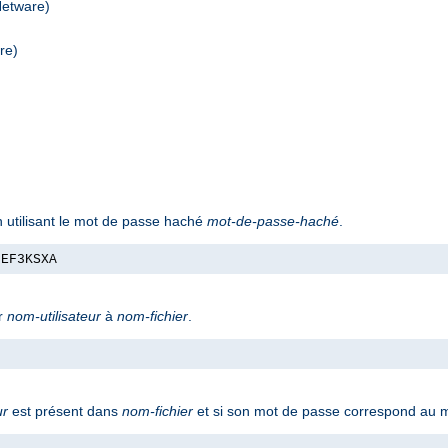
Netware)
re)
 utilisant le mot de passe haché
mot-de-passe-haché
.
nEF3KSXA
ur
nom-utilisateur
à
nom-fichier
.
ur
est présent dans
nom-fichier
et si son mot de passe correspond au m