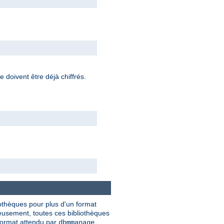
 doivent être déjà chiffrés.
iothèques pour plus d'un format
usement, toutes ces bibliothèques
ormat attendu par
.
dbmmanage