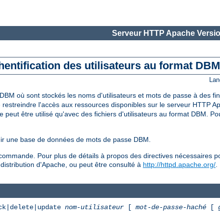
Serveur HTTP Apache Versio
entification des utilisateurs au format DB
Lan
 DBM où sont stockés les noms d'utilisateurs et mots de passe à des fin
de restreindre l'accès aux ressources disponibles sur le serveur HTTP Ap
eut être utilisé qu'avec des fichiers d'utilisateurs au format DBM. Pour l
tenir une base de données de mots de passe DBM.
ommande. Pour plus de détails à propos des directives nécessaires pour
a distribution d'Apache, ou peut être consulté à
http://httpd.apache.org/
.
ck|delete|update
nom-utilisateur
[
mot-de-passe-haché
[