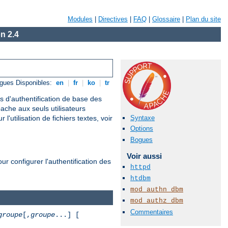
Modules
|
Directives
|
FAQ
|
Glossaire
|
Plan du site
n 2.4
M
gues Disponibles:
en
|
fr
|
ko
|
tr
s d'authentification de base des
ache aux seuls utilisateurs
Syntaxe
'utilisation de fichiers textes, voir
Options
Bogues
Voir aussi
 configurer l'authentification des
httpd
htdbm
mod_authn_dbm
mod_authz_dbm
Commentaires
groupe
[,
groupe
...] [