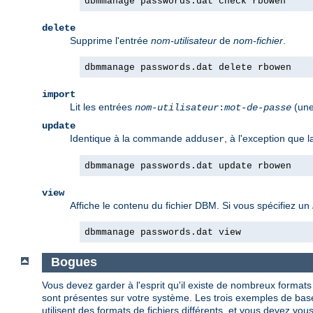
dbmmanage passwords.dat check rbowen
delete
Supprime l'entrée
nom-utilisateur
de
nom-fichier
.
dbmmanage passwords.dat delete rbowen
import
Lit les entrées
(une
nom-utilisateur
:
mot-de-passe
update
Identique à la commande
, à l'exception que
adduser
dbmmanage passwords.dat update rbowen
view
Affiche le contenu du fichier DBM. Si vous spécifiez un
dbmmanage passwords.dat view
Bogues
Vous devez garder à l'esprit qu'il existe de nombreux formats
sont présentes sur votre système. Les trois exemples de b
utilisent des formats de fichiers différents, et vous devez vous