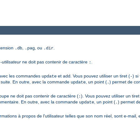
xtension
,
, ou
.
.db
.pag
.dir
utilisateur
ne doit pas contenir de caractère
.
:
r avec les commandes
et
. Vous pouvez utiliser un tiret (
) s
update
add
-
 suite. En outre, avec la commande
, un point (
) permet de con
update
.
upe ne doit pas contenir de caractère (
). Vous pouvez utiliser un tiret
:
commentaire. En outre, avec la commande
, un point (
) permet de
update
.
rmations à propos de l'utilisateur telles que son nom réel, sont e-mail,