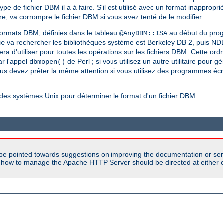
 de fichier DBM il a à faire. S'il est utilisé avec un format inapproprié
re, va corrompre le fichier DBM si vous avez tenté de le modifier.
formats DBM, définies dans le tableau
au début du pro
@AnyDBM::ISA
va rechercher les bibliothèques système est Berkeley DB 2, puis 
ge
era d'utiliser pour toutes les opérations sur les fichiers DBM. Cette ord
par l'appel
de Perl ; si vous utilisez un autre utilitaire pour g
dbmopen()
us devez prêter la même attention si vous utilisez des programmes éc
t des systèmes Unix pour déterminer le format d'un fichier DBM.
be pointed towards suggestions on improving the documentation or ser
n how to manage the Apache HTTP Server should be directed at either ou