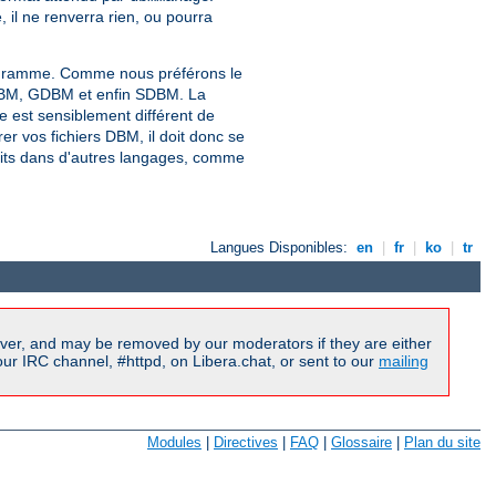
, il ne renverra rien, ou pourra
gramme. Comme nous préférons le
NDBM, GDBM et enfin SDBM. La
re est sensiblement différent de
érer vos fichiers DBM, il doit donc se
rits dans d'autres langages, comme
Langues Disponibles:
en
|
fr
|
ko
|
tr
ver, and may be removed by our moderators if they are either
r IRC channel, #httpd, on Libera.chat, or sent to our
mailing
Modules
|
Directives
|
FAQ
|
Glossaire
|
Plan du site