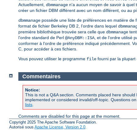
Actuellement,
n'a aucun moyen de savoir à quel type
dbmmanage
créer un fichier DBM différent avec un nom différent, ou au pi
possède une liste de préférences en matière de 
dbmmanage
format de fichier Berkeley DB 2, l'ordre dans lequel
dbmmana
première bibliothèque trouvée sera celle que
tent
dbmmanage
l'ordre standard de Perl
, et de l'ordre utilisé 
@AnyDBM::ISA
conformer à l'ordre de préférence indiqué précédemment. Vo
C, pour accéder à ces fichiers.
Vous pouvez utiliser le programme
fourni par la plupar
file
Commentaires
Notice:
This is not a Q&A section. Comments placed here should 
implemented or considered invalid/off-topic. Questions o
lists
.
Comments are disabled for this page at the moment.
Copyright 2025 The Apache Software Foundation.
Autorisé sous
Apache License, Version 2.0
.