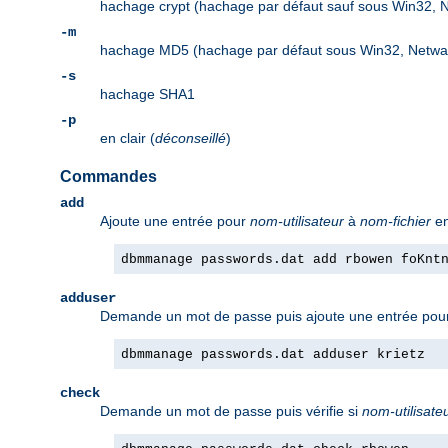
hachage crypt (hachage par défaut sauf sous Win32, 
-m
hachage MD5 (hachage par défaut sous Win32, Netwa
-s
hachage SHA1
-p
en clair (
déconseillé
)
Commandes
add
Ajoute une entrée pour
nom-utilisateur
à
nom-fichier
en
dbmmanage passwords.dat add rbowen foKnt
adduser
Demande un mot de passe puis ajoute une entrée po
dbmmanage passwords.dat adduser krietz
check
Demande un mot de passe puis vérifie si
nom-utilisate