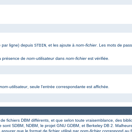
 par ligne) depuis
, et les ajoute à
nom-fichier
. Les mots de passe
STDIN
 la présence de
nom-utilisateur
dans
nom-fichier
est vérifiée.
nom-utilisateur
, seule l'entrée correspondante est affichée.
 de fichiers DBM différents, et que selon toute vraisemblance, des bibl
ase sont SDBM, NDBM, le projet GNU GDBM, et Berkeley DB 2. Malheure
 assurer que le format de fichier utilisé par
nom-fichier
correspond au f