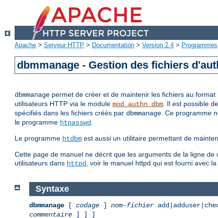
Apache
>
Serveur HTTP
>
Documentation
>
Version 2.4
>
Programmes
dbmmanage - Gestion des fichiers d'auth
permet de créer et de maintenir les fichiers au format
dbmmanage
utilisateurs HTTP via le module
. Il est possible 
mod_authn_dbm
spécifiés dans les fichiers créés par
. Ce programme ne p
dbmmanage
le programme
.
htpasswd
Le programme
est aussi un utilitaire permettant de main
htdbm
Cette page de manuel ne décrit que les arguments de la ligne de c
utilisateurs dans
, voir le manuel httpd qui est fourni avec l
httpd
Syntaxe
dbmmanage
[
codage
]
nom-fichier
add|adduser|che
commentaire
] ] ]