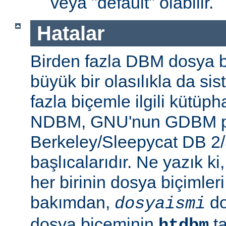
veya "default" olabilir.
Hatalar
Birden fazla DBM dosya b
büyük bir olasılıkla da si
fazla biçemle ilgili kütüp
NDBM, GNU'nun GDBM pr
Berkeley/Sleepycat DB 2/
başlıcalarıdır. Ne yazık k
her birinin dosya biçimleri 
bakımdan,
do
dosyaismi
dosya biçeminin
ta
htdbm