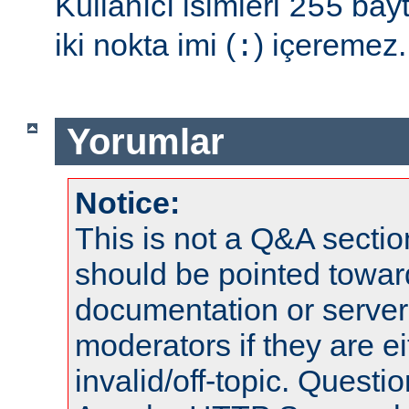
Kullanıcı isimleri
bayt
255
iki nokta imi (
) içeremez.
:
Yorumlar
Notice:
This is not a Q&A sect
should be pointed towar
documentation or serve
moderators if they are 
invalid/off-topic. Quest