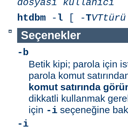
dosyası
kullanıcı
htdbm
-
l
[ -
T
VTtürü
Seçenekler
-b
Betik kipi; parola için 
parola komut satırından 
komut satırında görü
dikkatli kullanmak gerek
için
seçeneğine bakı
-i
-i