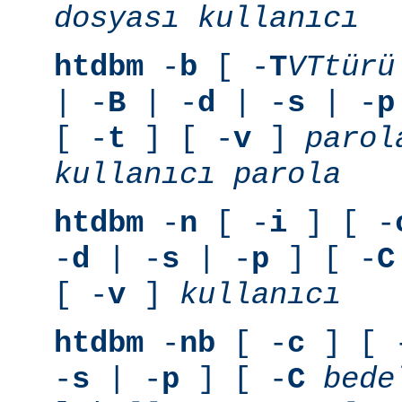
dosyası
kullanıcı
htdbm
-
b
[ -
T
VTtürü
| -
B
| -
d
| -
s
| -
p
[ -
t
] [ -
v
]
parol
kullanıcı
parola
htdbm
-
n
[ -
i
] [ -
-
d
| -
s
| -
p
] [ -
C
[ -
v
]
kullanıcı
htdbm
-
nb
[ -
c
] [ 
-
s
| -
p
] [ -
C
bede