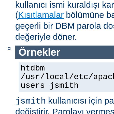
kullanıcı ismi kuraldışı ka
(
Kısıtlamalar
bölümüne ba
geçerli bir DBM parola d
değeriyle döner.
Örnekler
htdbm
/usr/local/etc/apac
users jsmith
kullanıcısı için p
jsmith
değiştirir. Parolayı vermes