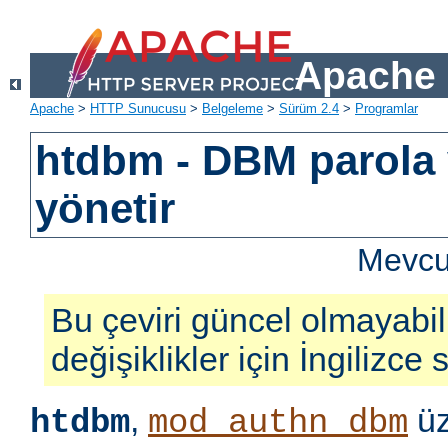
Apache 
Apache
>
HTTP Sunucusu
>
Belgeleme
>
Sürüm 2.4
>
Programlar
htdbm - DBM parola v
yönetir
Mevcut
Bu çeviri güncel olmayabil
değişiklikler için İngilizce
,
üz
htdbm
mod_authn_dbm