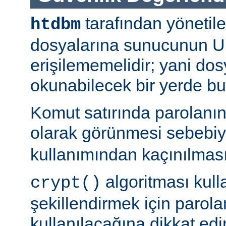
tarafından yönetil
htdbm
dosyalarına sunucunun U
erişilememelidir; yani dosy
okunabilecek bir yerde b
Komut satırında parolanı
olarak görünmesi sebebi
kullanımından kaçınılması
algoritması kulla
crypt()
şekillendirmek için parolan
kullanılacağına dikkat edi