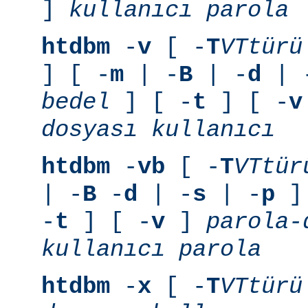
]
kullanıcı
parola
htdbm
-
v
[ -
T
VTtürü
] [ -
m
| -
B
| -
d
| 
bedel
] [ -
t
] [ -
v
dosyası
kullanıcı
htdbm
-
vb
[ -
T
VTtür
| -
B
-
d
| -
s
| -
p
] 
-
t
] [ -
v
]
parola-
kullanıcı
parola
htdbm
-
x
[ -
T
VTtürü