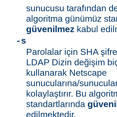
sunucusu tarafından d
algoritma günümüz sta
güvenilmez
kabul edil
-s
Parolalar için SHA şifre
LDAP Dizin değişim biçe
kullanarak Netscape
sunucularına/sunucula
kolaylaştırır. Bu algor
standartlarında
güveni
edilmektedir.