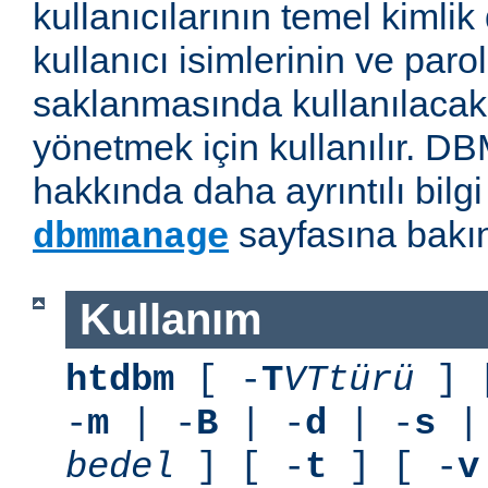
kullanıcılarının temel kimlik
kullanıcı isimlerinin ve paro
saklanmasında kullanılaca
yönetmek için kullanılır. D
hakkında daha ayrıntılı bilg
sayfasına bakın
dbmmanage
Kullanım
htdbm
[ -
T
VTtürü
] 
-
m
| -
B
| -
d
| -
s
|
bedel
] [ -
t
] [ -
v