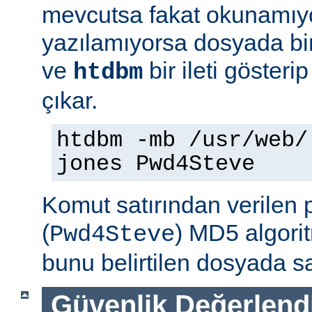
mevcutsa fakat okunamıy
yazılamıyorsa dosyada bir
ve
bir ileti gösteri
htdbm
çıkar.
htdbm -mb /usr/web/
jones Pwd4Steve
Komut satırından verilen 
(
) MD5 algorit
Pwd4Steve
bunu belirtilen dosyada sa
Güvenlik Değerlend