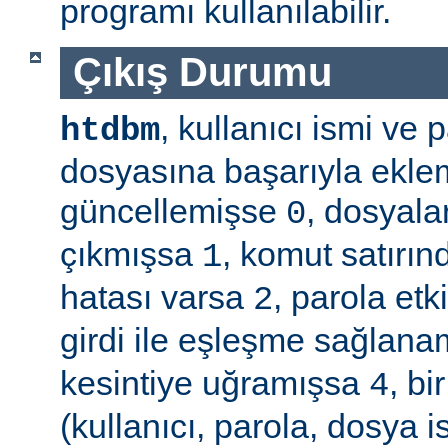
programı kullanılabilir.
Çıkış Durumu
, kullanıcı ismi ve
htdbm
dosyasına başarıyla ekle
güncellemişse
, dosyala
0
çıkmışsa
, komut satırın
1
hatası varsa
, parola etk
2
girdi ile eşleşme sağla
kesintiye uğramışsa
, b
4
(kullanıcı, parola, dosya 