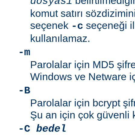
belirtilmediğ
dosyası
komut satırı sözdizimini
seçenek
seçeneği ile
-c
kullanılamaz.
-m
Parolalar için MD5 şifre
Windows ve Netware içi
-B
Parolalar için bcrypt şif
Şu an için çok güvenli 
-C
bedel