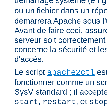
démarrage système (en g
ou un fichier dans un rép
démarrera Apache sous l'ut
Avant de faire ceci, assu
serveur soit correctement
concerne la sécurité et les
d'accès.
Le script
est
apache2ctl
fonctionner comme un scrip
SysV standard ; il accept
,
, et
start
restart
sto