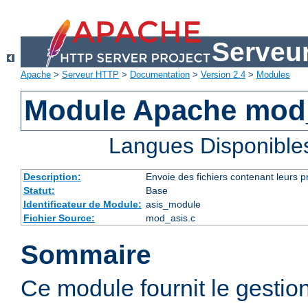
Serveu
Apache
>
Serveur HTTP
>
Documentation
>
Version 2.4
>
Modules
Module Apache mod
Langues Disponible
Description:
Envoie des fichiers contenant leurs 
Statut:
Base
Identificateur de Module:
asis_module
Fichier Source:
mod_asis.c
Sommaire
Ce module fournit le gestio