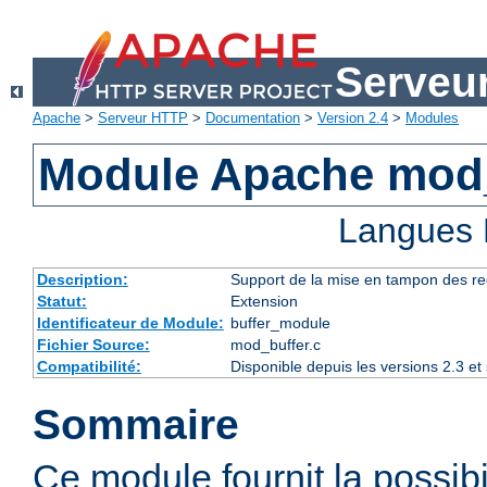
Serveu
Apache
>
Serveur HTTP
>
Documentation
>
Version 2.4
>
Modules
Module Apache mod
Langues 
Description:
Support de la mise en tampon des r
Statut:
Extension
Identificateur de Module:
buffer_module
Fichier Source:
mod_buffer.c
Compatibilité:
Disponible depuis les versions 2.3 e
Sommaire
Ce module fournit la possibi