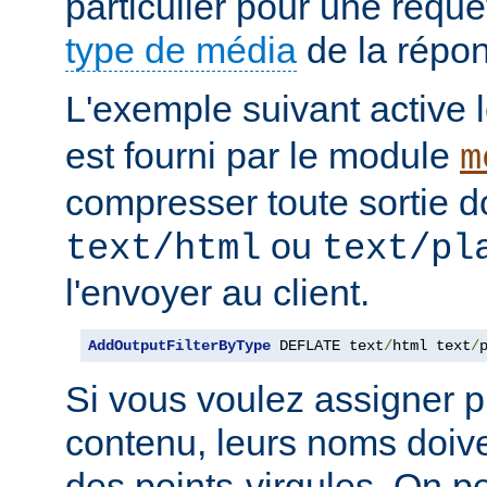
particulier pour une requê
type de média
de la répo
L'exemple suivant active le
est fourni par le module
m
compresser toute sortie d
ou
text/html
text/pl
l'envoyer au client.
AddOutputFilterByType
 DEFLATE text
/
html text
/
Si vous voulez assigner pl
contenu, leurs noms doive
des points-virgules. On pe