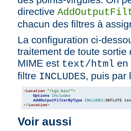
directive
AddOutputFil
chacun des filtres à assig
La configuration ci-desso
traitement de toute sortie 
MIME est
en 
text/html
filtre
, puis par l
INCLUDES
<
Location
"/cgi-bin/"
>
Options
Includes
AddOutputFilterByType
INCLUDES
;
DEFLATE te
</
Location
>
Voir aussi