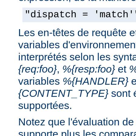
"dispatch = 'match'
Les en-têtes de requête e
variables d'environnemen
interprétés selon les syn
{req:foo}
,
%{resp:foo}
et
%
variables
%{HANDLER}
e
{CONTENT_TYPE}
sont 
supportées.
Notez que l'évaluation de
supporte plus les compar