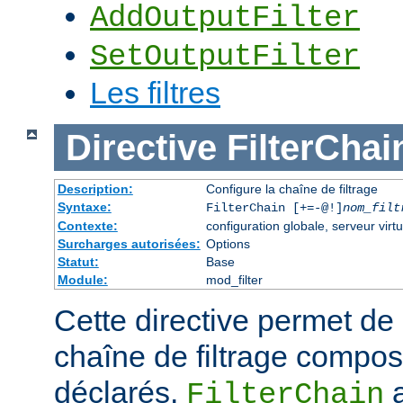
AddOutputFilter
SetOutputFilter
Les filtres
Directive
FilterChai
Description:
Configure la chaîne de filtrage
Syntaxe:
FilterChain [+=-@!]
nom_filt
Contexte:
configuration globale, serveur virtu
Surcharges autorisées:
Options
Statut:
Base
Module:
mod_filter
Cette directive permet de
chaîne de filtrage composé
déclarés.
a
FilterChain