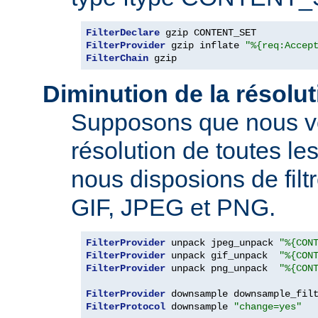
FilterDeclare
FilterProvider
 gzip inflate 
"%{req:Accep
FilterChain
 gzip
Diminution de la résolu
Supposons que nous vo
résolution de toutes l
nous disposions de filt
GIF, JPEG et PNG.
FilterProvider
 unpack jpeg_unpack 
"%{CON
FilterProvider
 unpack gif_unpack  
"%{CON
FilterProvider
 unpack png_unpack  
"%{CON
FilterProvider
 downsample downsample_fil
FilterProtocol
 downsample 
"change=yes"