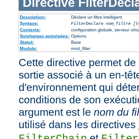
Directive
FilterDecl
Description:
Déclare un filtre intelligent
Syntaxe:
FilterDeclare
nom_filtre
[t
Contexte:
configuration globale, serveur virtu
Surcharges autorisées:
Options
Statut:
Base
Module:
mod_filter
Cette directive permet de 
sortie associé à un en-têt
d'environnement qui déte
conditions de son exécuti
argument est le
nom du fil
utilisé dans les directives
et
FilterChain
Filter