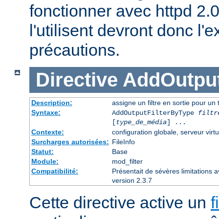
fonctionner avec httpd 2.
l'utilisent devront donc l
précautions.
Directive
AddOutput
Description:
assigne un filtre en sortie pour un
Syntaxe:
AddOutputFilterByType
filtr
[
type_de_média
] ...
Contexte:
configuration globale, serveur virtu
Surcharges autorisées:
FileInfo
Statut:
Base
Module:
mod_filter
Compatibilité:
Présentait de sévères limitations 
version 2.3.7
Cette directive active un
f