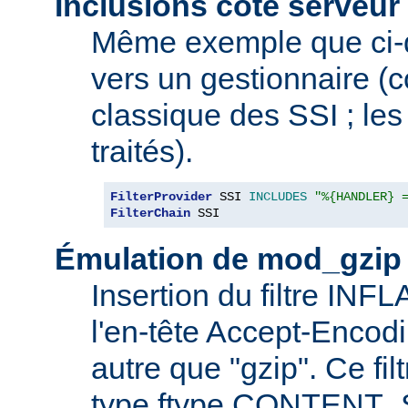
Inclusions côté serveur 
Même exemple que ci-
vers un gestionnaire 
classique des SSI ; les 
traités).
FilterProvider
 SSI 
INCLUDES
"%{HANDLER} 
FilterChain
 SSI
Émulation de mod_gzip
Insertion du filtre INF
l'en-tête Accept-Encod
autre que "gzip". Ce fil
type ftype CONTENT_