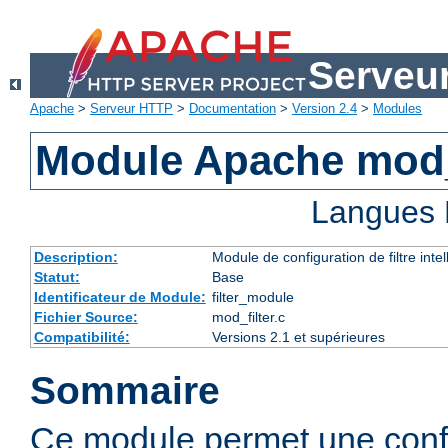
Serveu
Apache
>
Serveur HTTP
>
Documentation
>
Version 2.4
>
Modules
Module Apache mod_
Langues 
Description:
Module de configuration de filtre inte
Statut:
Base
Identificateur de Module:
filter_module
Fichier Source:
mod_filter.c
Compatibilité:
Versions 2.1 et supérieures
Sommaire
Ce module permet une config