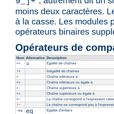
", autrement dit un 
9_]+
moins deux caractères. L
à la casse. Les modules p
opérateurs binaires supp
Opérateurs de comp
Nom
Alternative
Description
=
Egalité de chaînes
==
Inégalité de chaînes
!=
Chaîne inférieure à
<
Chaîne inférieure ou égale à
<=
Chaîne supérieure à
>
Chaîne supérieure ou égale à
>=
La chaîne correspond à l'expression ratio
=~
La chaîne ne correspond pas à l'expressio
!~
eq
Egalité d'entiers
-eq