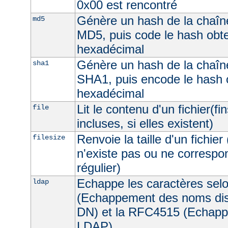
0x00 est rencontré
Génère un hash de la chaîne
md5
MD5, puis code le hash obt
hexadécimal
Génère un hash de la chaîne
sha1
SHA1, puis encode le hash 
hexadécimal
Lit le contenu d'un fichier(fi
file
incluses, si elles existent)
Renvoie la taille d'un fichier 
filesize
n'existe pas ou ne correspon
régulier)
Echappe les caractères sel
ldap
(Echappement des noms dist
DN) et la RFC4515 (Echappe
LDAP).