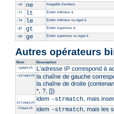
ne
Inégalité d'entiers
-ne
lt
Entier inférieur à
-lt
le
Entier inférieur ou égal à
-le
gt
Entier supérieur à
-gt
ge
Entier supérieur ou égal à
-ge
Autres opérateurs bi
Nom
Description
L'adresse IP correspond à 
-ipmatch
la chaîne de gauche corresp
-strmatch
la chaîne de droite (contena
*, ?, [])
idem
, mais inse
-
-strmatch
strcmatch
idem
, mais les 
-fnmatch
-strmatch