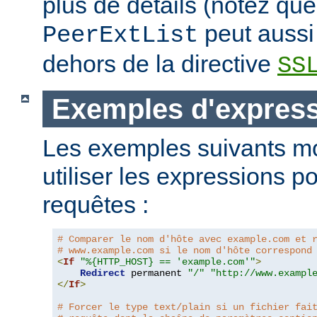
plus de détails (notez que
peut aussi 
PeerExtList
dehors de la directive
SS
Exemples d'expres
Les exemples suivants m
utiliser les expressions p
requêtes :
# Comparer le nom d'hôte avec example.com et 
# www.example.com si le nom d'hôte correspond
<
If
"%{HTTP_HOST} == 'example.com'"
>
Redirect
 permanent 
"/"
"http://www.exampl
</
If
>
# Forcer le type text/plain si un fichier fai