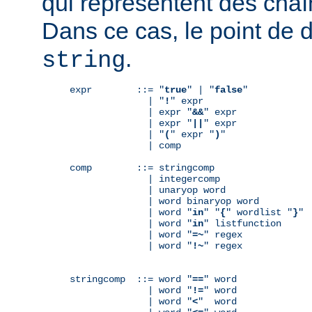
qui représentent des chaî
Dans ce cas, le point de 
.
string
expr        ::= "
true
" | "
false
"

              | "
!
" expr

              | expr "
&&
" expr

              | expr "
||
" expr

              | "
(
" expr "
)
"

              | comp

comp        ::= stringcomp

              | integercomp

              | unaryop word

              | word binaryop word

              | word "
in
" "
{
" wordlist "
}
"

              | word "
in
" listfunction

              | word "
=~
" regex

              | word "
!~
" regex

stringcomp  ::= word "
==
" word

              | word "
!=
" word

              | word "
<
"  word
