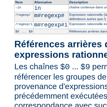
Nom
Alternative
Description
in
chaîne contenue dans un
-in
m#regexp#
Expression rationnelle (
/regexp/
délimiteurs autres que /)
m#regexp#i
Expression rationnelle in
/regexp/i
Références arrières dans
$0 ... $9
Références arrières 
expressions rationne
Les chaînes
...
perm
$0
$9
référencer les groupes de
provenance d'expressions
précédemment exécutées 
correspondance avec succ