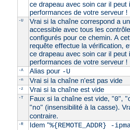
ce drapeau avec soin car il peut 
performances de votre serveur !
Vrai si la chaîne correspond a u
-U
accessible avec tous les contrôl
configurés pour ce chemin. A cet
requête effectue la vérification, e
ce drapeau avec soin car il peut 
performances de votre serveur !
Alias pour
-A
-U
Vrai si la chaîne n'est pas vide
-n
Vrai si la chaîne est vide
-z
Faux si la chaîne est vide, "
", "
-T
0
"
" (insensibilité à la casse). V
no
contraire.
Idem "
-R
%{REMOTE_ADDR} -ipm