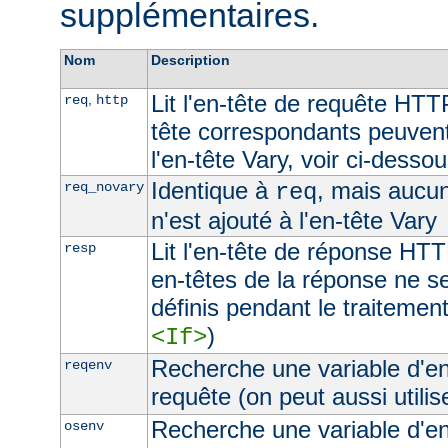
supplémentaires.
Nom
Description
Lit l'en-tête de requête HTT
,
req
http
tête correspondants peuvent
l'en-tête Vary, voir ci-desso
Identique à
, mais aucu
req_novary
req
n'est ajouté à l'en-tête Vary
Lit l'en-tête de réponse HTT
resp
en-têtes de la réponse ne s
définis pendant le traitement
)
<If>
Recherche une variable d'e
reqenv
requête (on peut aussi utilis
Recherche une variable d'e
osenv