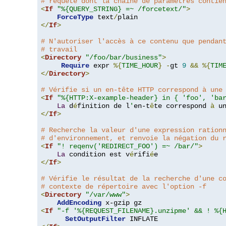
# requête dont la chaîne de paramètres contie
<
If
"%{QUERY_STRING} =~ /forcetext/"
>
ForceType
 text
/
</
If
>
# N'autoriser l'accès à ce contenu que pendan
# travail
<
Directory
"/foo/bar/business"
>
Require
 expr 
%{
TIME_HOUR
}
-
gt 
9
&&
%{
TIM
</
Directory
>
# Vérifie si un en-tête HTTP correspond à une
<
If
"%{HTTP:X-example-header} in { 'foo', 'ba
La
 d
é
finition de l
'
en-t
ê
te correspond 
à
 u
</
If
>
# Recherche la valeur d'une expression ration
# d'environnement, et renvoie la négation du 
<
If
"! reqenv('REDIRECT_FOO') =~ /bar/"
>
La
 condition est v
é
rifi
é
</
If
>
# Vérifie le résultat de la recherche d'une c
# contexte de répertoire avec l'option -f
<
Directory
"/var/www"
>
AddEncoding
<
If
"-f '%{REQUEST_FILENAME}.unzipme' && ! %{
SetOutputFilter