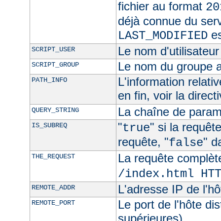
fichier au format
20
déjà connue du ser
es
LAST_MODIFIED
Le nom d'utilisateur 
SCRIPT_USER
Le nom du groupe au
SCRIPT_GROUP
L'information relat
PATH_INFO
en fin, voir la direct
La chaîne de param
QUERY_STRING
"
" si la requê
IS_SUBREQ
true
requête, "
" d
false
La requête complèt
THE_REQUEST
/index.html HT
L'adresse IP de l'hô
REMOTE_ADDR
Le port de l'hôte di
REMOTE_PORT
supérieures)