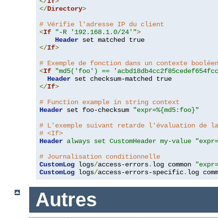
</
If
>
</
Directory
>
# Vérifie l'adresse IP du client
<
If
"-R '192.168.1.0/24'"
>
Header
</
If
>
# Exemple de fonction dans un contexte boolée
<
If
"md5('foo') == 'acbd18db4cc2f85cedef654fc
Header
</
If
>
# Function example in string context
Header
 set foo-checksum 
"expr=%{md5:foo}"
# L'exemple suivant retarde l'évaluation de l
# <If>
Header
always set CustomHeader my-value "expr
# Journalisation conditionnelle
CustomLog
 logs
/
access-errors
.
log common 
"expr
CustomLog
 logs
/
access-errors-specific
.
log com
Autres