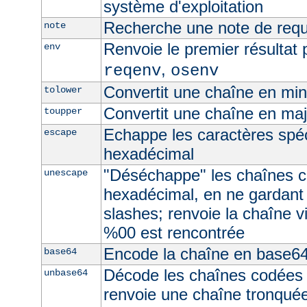
système d'exploitation
Recherche une note de req
note
Renvoie le premier résultat 
env
,
reqenv
osenv
Convertit une chaîne en mi
tolower
Convertit une chaîne en ma
toupper
Echappe les caractères spé
escape
hexadécimal
"Déséchappe" les chaînes 
unescape
hexadécimal, en ne gardant
slashes; renvoie la chaîne v
%00 est rencontrée
Encode la chaîne en base6
base64
Décode les chaînes codées
unbase64
renvoie une chaîne tronquée 