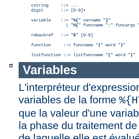
cstring     ::= ...

digit       ::= [0-9]+

variable    ::= "
%{
" varname "
}
"

              | "
%{
" funcname "
:
" funcargs 
rebackref   ::= "
$
" [0-9]

function     ::= funcname "
(
" word "
)
"

listfunction ::= listfuncname "
(
" word "
)
"
Variables
L'interpréteur d'expressio
variables de la forme
%{H
que la valeur d'une varia
la phase du traitement de
de laquelle elle est éval