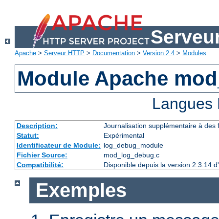
Serveu
Apache
>
Serveur HTTP
>
Documentation
>
Version 2.4
>
Modules
Module Apache mod
Langues 
Description:
Journalisation supplémentaire à des
Statut:
Expérimental
Identificateur de Module:
log_debug_module
Fichier Source:
mod_log_debug.c
Compatibilité:
Disponible depuis la version 2.3.14 
Exemples