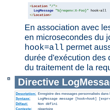
<
Location
"/"
>
LogMessage
"%{reqenv:X-Foo}"
 hook
=
</
Location
>
En association avec le
en microsecondes du jo
permet auss
hook=all
durée d'exécution des 
du traitement de la req
Directive
LogMessa
Description:
Enregistre des messages personnalisés dans l
Syntaxe:
LogMessage
message
[hook=
hook
] [expr
Défaut:
Non défini
Contexte:
répertoire