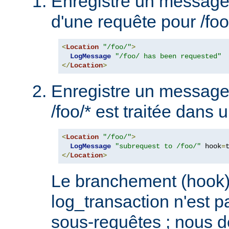
Enregistre un message 
d'une requête pour /foo/
<
Location
"/foo/"
>
LogMessage
"/foo/ has been requested"
</
Location
>
Enregistre un message
/foo/* est traitée dans 
<
Location
"/foo/"
>
LogMessage
"subrequest to /foo/"
 hook
=
</
Location
>
Le branchement (hook)
log_transaction n'est p
sous-requêtes ; nous 