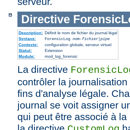
serveur.
Directive
ForensicL
Description:
Définit le nom de fichier du journal légal
Syntaxe:
ForensicLog
nom-fichier
|
pipe
Contexte:
configuration globale, serveur virtuel
Statut:
Extension
Module:
mod_log_forensic
La directive
ForensicLo
contrôler la journalisatio
fins d'analyse légale. Ch
journal se voit assigner u
qui peut être associé à la 
la directive
ha
CustomLog