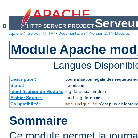
Serveu
Apache
>
Serveur HTTP
>
Documentation
>
Version 2.4
>
Modules
Module Apache mod_
Langues Disponibl
Description:
Journalisation légale des requêtes e
Statut:
Extension
Identificateur de Module:
log_forensic_module
Fichier Source:
mod_log_forensic.c
Compatibilité:
n'est plus obligatoir
mod_unique_id
Sommaire
Ce module permet la journal