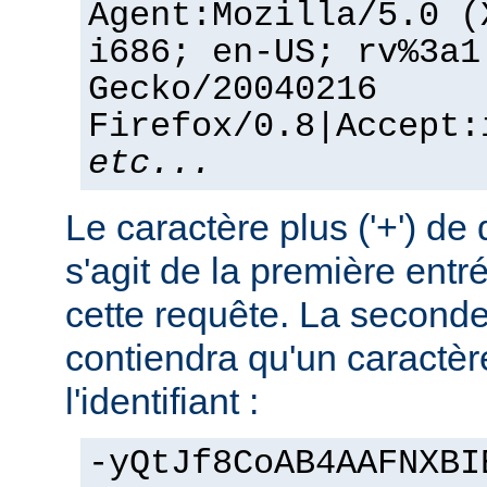
Agent:Mozilla/5.0 (
i686; en-US; rv%3a1
Gecko/20040216
Firefox/0.8|Accept:
etc...
Le caractère plus ('+') de 
s'agit de la première entr
cette requête. La seconde
contiendra qu'un caractère
l'identifiant :
-yQtJf8CoAB4AAFNXBI