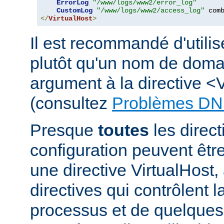
ErrorLog
"/www/logs/www2/error_log"
CustomLog
"/www/logs/www2/access_log"
</
VirtualHost
>
Il est recommandé d'utili
plutôt qu'un nom de dom
argument à la directive <
(consultez
Problèmes DN
Presque
toutes
les direct
configuration peuvent êt
une directive VirtualHost,
directives qui contrôlent l
processus et de quelques