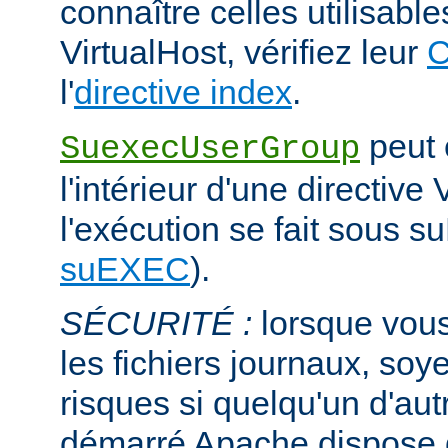
connaître celles utilisabl
VirtualHost, vérifiez leur
C
l'
directive index
.
peut ê
SuexecUserGroup
l'intérieur d'une directive 
l'exécution se fait sous s
suEXEC
).
SÉCURITÉ :
lorsque vous
les fichiers journaux, soye
risques si quelqu'un d'aut
démarré Apache dispose de