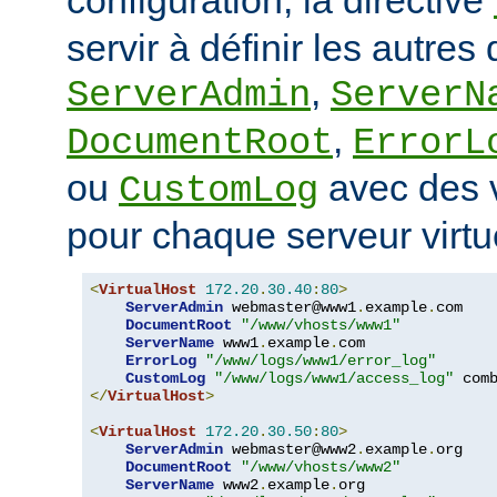
servir à définir les autres 
,
ServerAdmin
ServerN
,
DocumentRoot
ErrorL
ou
avec des v
CustomLog
pour chaque serveur virtu
<
VirtualHost
172.20
.
30.40
:
80
>
ServerAdmin
 webmaster@www1
.
example
.
com

DocumentRoot
"/www/vhosts/www1"
ServerName
 www1
.
example
.
com

ErrorLog
"/www/logs/www1/error_log"
CustomLog
"/www/logs/www1/access_log"
</
VirtualHost
>
<
VirtualHost
172.20
.
30.50
:
80
>
ServerAdmin
 webmaster@www2
.
example
.
org

DocumentRoot
"/www/vhosts/www2"
ServerName
 www2
.
example
.
org
